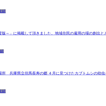
取組
度版～」に掲載して頂きました。地域住民の雇用の場の創出と
組
場所 兵庫県立但馬長寿の郷 ４月に見つけたカブトムシの幼虫
取組