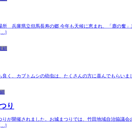
場所 兵庫県立但馬長寿の郷 今年も天候に恵まれ、「鹿の奮」
…]
取組
も良く、カブトムシの幼虫は、たくさんの方に喜んでもらいま
組
つり
つりが開催されました。お城まつりでは、竹田地域自治協議会
…]