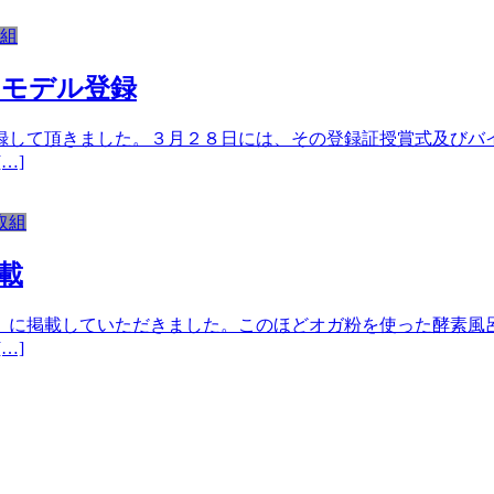
組
ｏモデル登録
録して頂きました。３月２８日には、その登録証授賞式及びバ
…]
取組
載
」に掲載していただきました。このほどオガ粉を使った酵素風
…]