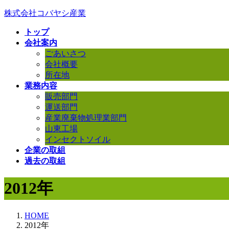
コ
ナ
株式会社コバヤシ産業
ン
ビ
トップ
テ
ゲ
会社案内
ン
ー
ごあいさつ
ツ
シ
会社概要
へ
ョ
所在地
ス
ン
業務内容
キ
に
販売部門
ッ
移
運送部門
プ
動
産業廃棄物処理業部門
山東工場
インセクトソイル
企業の取組
過去の取組
2012年
HOME
2012年