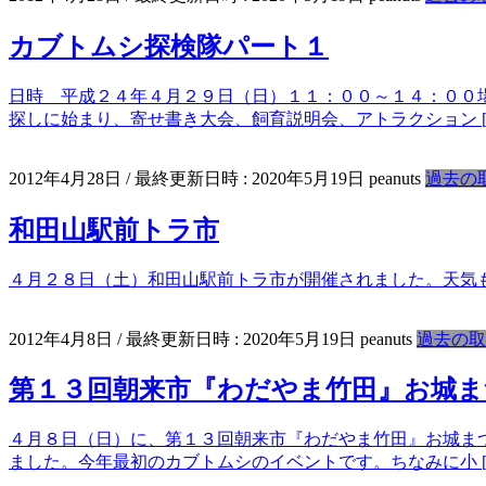
カブトムシ探検隊パート１
日時 平成２４年４月２９日（日）１１：００～１４：００
探しに始まり、寄せ書き大会、飼育説明会、アトラクション [
2012年4月28日
/ 最終更新日時 :
2020年5月19日
peanuts
過去の
和田山駅前トラ市
４月２８日（土）和田山駅前トラ市が開催されました。天気
2012年4月8日
/ 最終更新日時 :
2020年5月19日
peanuts
過去の取
第１３回朝来市『わだやま竹田』お城ま
４月８日（日）に、第１３回朝来市『わだやま竹田』お城ま
ました。今年最初のカブトムシのイベントです。ちなみに小 [