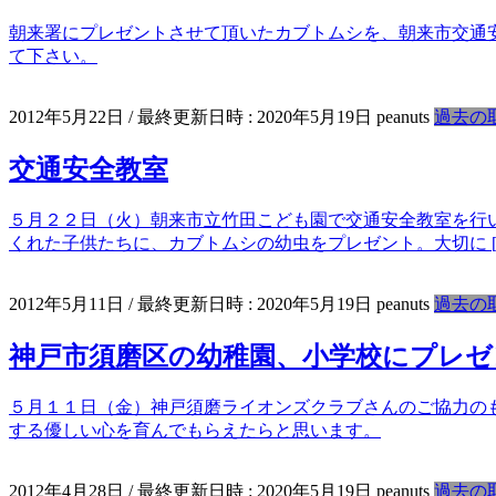
朝来署にプレゼントさせて頂いたカブトムシを、朝来市交通
て下さい。
2012年5月22日
/ 最終更新日時 :
2020年5月19日
peanuts
過去の
交通安全教室
５月２２日（火）朝来市立竹田こども園で交通安全教室を行
くれた子供たちに、カブトムシの幼虫をプレゼント。大切に [
2012年5月11日
/ 最終更新日時 :
2020年5月19日
peanuts
過去の
神戸市須磨区の幼稚園、小学校にプレゼ
５月１１日（金）神戸須磨ライオンズクラブさんのご協力の
する優しい心を育んでもらえたらと思います。
2012年4月28日
/ 最終更新日時 :
2020年5月19日
peanuts
過去の