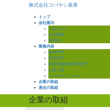
コ
ナ
株式会社コバヤシ産業
ン
ビ
テ
ゲ
トップ
ン
ー
会社案内
ツ
シ
ごあいさつ
へ
ョ
会社概要
ス
ン
所在地
キ
に
業務内容
ッ
移
販売部門
プ
動
運送部門
産業廃棄物処理業部門
山東工場
インセクトソイル
企業の取組
過去の取組
企業の取組