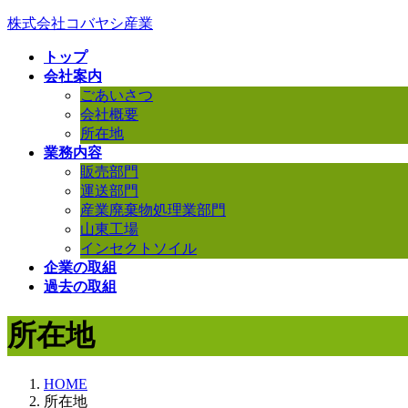
コ
ナ
株式会社コバヤシ産業
ン
ビ
トップ
テ
ゲ
会社案内
ン
ー
ごあいさつ
ツ
シ
会社概要
へ
ョ
所在地
ス
ン
業務内容
キ
に
販売部門
ッ
移
運送部門
プ
動
産業廃棄物処理業部門
山東工場
インセクトソイル
企業の取組
過去の取組
所在地
HOME
所在地